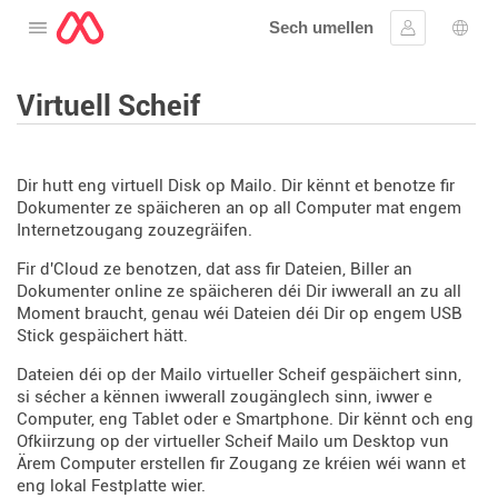
Sech umellen
Oppen de Menü
Umellen
Spro
Virtuell Scheif
Dir hutt eng virtuell Disk op Mailo. Dir kënnt et benotze fir
Dokumenter ze späicheren an op all Computer mat engem
Internetzougang zouzegräifen.
Fir d'Cloud ze benotzen, dat ass fir Dateien, Biller an
Dokumenter online ze späicheren déi Dir iwwerall an zu all
Moment braucht, genau wéi Dateien déi Dir op engem USB
Stick gespäichert hätt.
Dateien déi op der Mailo virtueller Scheif gespäichert sinn,
si sécher a kënnen iwwerall zougänglech sinn, iwwer e
Computer, eng Tablet oder e Smartphone. Dir kënnt och eng
Ofkiirzung op der virtueller Scheif Mailo um Desktop vun
Ärem Computer erstellen fir Zougang ze kréien wéi wann et
eng lokal Festplatte wier.