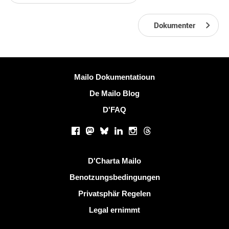
Dokumenter
Méi Informatiounen
Mailo Dokumentatioun
De Mailo Blog
D'FAQ
Sozialen Netzwierker
Facebook
Mastodon
Bluesky
LinkedIn
Instagram
Threads
Nëtzlech Linken
D'Charta Mailo
Benotzungsbedingungen
Privatsphär Regelen
Legal ernimmt