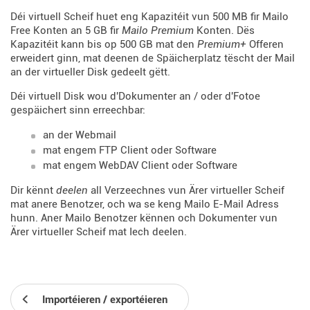
Déi virtuell Scheif huet eng Kapazitéit vun 500 MB fir Mailo
Free Konten an 5 GB fir
Mailo Premium
Konten. Dës
Kapazitéit kann bis op 500 GB mat den
Premium+
Offeren
erweidert ginn, mat deenen de Späicherplatz tëscht der Mail
an der virtueller Disk gedeelt gëtt.
Déi virtuell Disk wou d'Dokumenter an / oder d'Fotoe
gespäichert sinn erreechbar:
an der Webmail
mat engem FTP Client oder Software
mat engem WebDAV Client oder Software
Dir kënnt
deelen
all Verzeechnes vun Ärer virtueller Scheif
mat anere Benotzer, och wa se keng Mailo E-Mail Adress
hunn. Aner Mailo Benotzer kënnen och
Dokumenter vun
Ärer virtueller Scheif mat Iech deelen.
Importéieren / exportéieren