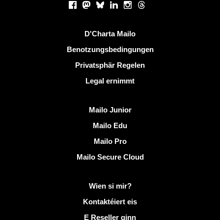
Facebook
Mastodon
Bluesky
LinkedIn
Instagram
Threads
Nëtzlech Linken
D'Charta Mailo
Benotzungsbedingungen
Privatsphär Regelen
Legal ernimmt
Entdeckt Mailo
Mailo Junior
Mailo Edu
Mailo Pro
Mailo Secure Cloud
Méi Info op Mailo
Wien si mir?
Kontaktéiert eis
E Reseller ginn