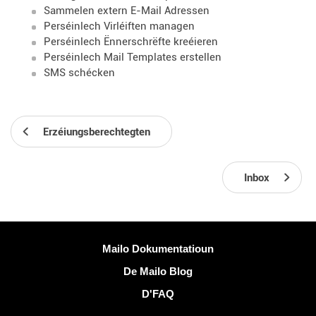
Sammelen extern E-Mail Adressen
Perséinlech Virléiften managen
Perséinlech Ënnerschrëfte kreéieren
Perséinlech Mail Templates erstellen
SMS schécken
Erzéiungsberechtegten
Inbox
Méi Informatiounen
Mailo Dokumentatioun
De Mailo Blog
D'FAQ
Sozialen Netzwierker