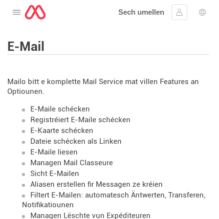
Sech umellen
Oppen de Menü
Umellen
Spro
E-Mail
Mailo bitt e komplette Mail Service mat villen Features an
Optiounen.
E-Maile schécken
Registréiert E-Maile schécken
E-Kaarte schécken
Dateie schécken als Linken
E-Maile liesen
Managen Mail Classeure
Sicht E-Mailen
Aliasen erstellen fir Messagen ze kréien
Filtert E-Mailen: automatesch Äntwerten, Transferen,
Notifikatiounen
Managen Lëschte vun Expéditeuren