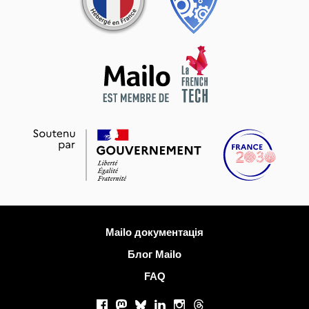
Більше інформації
Mailo документація
Блог Mailo
FAQ
Соціальні мережі
Facebook
Mastodon
Bluesky
LinkedIn
Instagram
Threads