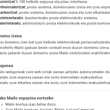
urrentzat
,% 100 helbide segurua eta jolas-interfazea
ofesionalentzat
, posta-sistema, domeinuaren izena eta zure enp
karteentzat
, posta-sistema, domeinuaren izena eta zure elkartea
astetxeetarako
, ikasleentzako posta elektronikoko sistema.
alerrietarako
, administrazio posta elektronikoak eta posta komu
meinu izena
osi domeinu izen bat zure helbide elektronikoak pertsonalizatzek
ansferitu Mailo gailuan beste nonbait erosi duzun domeinu izena.
aztu jadanik duzun domeinu izena Mailo zerbitzuekin erabiltzeko
bgunea
ilo webguneak zure web orriak sarean jartzeko aukera ematen du: 
statu zure enpresa sarean eta sortu Interneteko erakusleihoa.
statu zure elkartea sarean eta sortu zure Interneteko erakusleihoa
ako Mailo espazioa sortzeko
Mailo kontua izan behar duzu.
Zure Mailo kontuan, hautatu "Mailo zuriune" menuan.