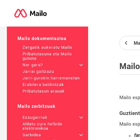
Mailo dokumentazioa
Ma
Zergatik aukeratu Mailo
Pribatutasuna eta Mailo
gutuna
Mailo
Nor gara?
+
Jarrai gaitzazu
Jarri gurekin harremanetan
Erabilera baldintzak
Pribatutasun arauak
Mailo esp
Mailo zerbitzuak
Guztien
Ezaugarriak
+
Mailo esp
Aldatu zure helbide
elektronikoa
fa
Sarbidea
+