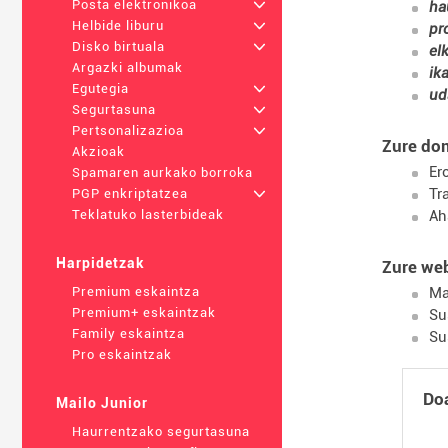
Posta elektronikoa
+
ha
Helbide liburu
+
pr
Disko birtuala
+
el
Argazki albumak
ik
Egutegia
+
ud
Segurtasuna
+
Pertsonalizazioa
+
Zure do
Akzioak
Er
Spamaren aurkako borroka
Tr
PGP enkriptatzea
+
Ah
Teklatuko lasterbideak
Harpidetzak
Zure we
Ma
Premium eskaintza
Premium+ eskaintzak
Su
Family eskaintza
Su
Pro eskaintzak
Do
Mailo Junior
Haurrentzako segurtasuna