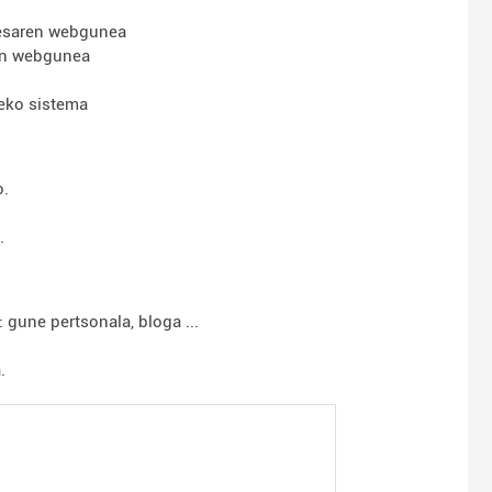
resaren webgunea
ren webgunea
neko sistema
o.
.
gune pertsonala, bloga ...
.