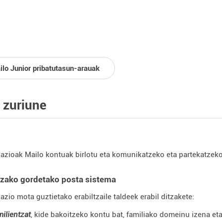
ilo Junior pribatutasun-arauak
 zuriune
azioak Mailo kontuak birlotu eta komunikatzeko eta partekatzeko
tzako gordetako posta sistema
azio mota guztietako erabiltzaile taldeek erabil ditzakete:
milientzat
, kide bakoitzeko kontu bat, familiako domeinu izena e