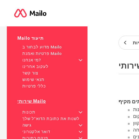
Mailo תיעוד
ות
מדוע לבחור ב Mailo
פרטיות ואמנת Mailo
+
מי אנחנו?
לעקוב אחרינו
צור קשר
תנאי שימוש
כללי פרטיות
ים מקיף
שירותי Mailo
ות
+
תכונות
ום
לשנות את כתובת הדוא"ל שלך
ון
+
גישה
חה
+
דואר אלקטרוני
ים
+
פנקס כתובות