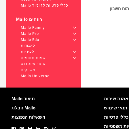
Mailo כללי פרטיות לג'וניור
Mailo רווחים
Mailo Family
+
Mailo Pro
+
Mailo Edu
+
לאגודות
+
לעיריות
+
שמות תחומים
אתרי אינטרנט
משווקים
Mailo Universe
רים שימושיים
עוד מידע
M
Mailo תיעוד
תנאי שימוש
הבלוג Mailo
כללי פרטיות
השאלות הנפוצות
רשתות חברתיות
ות משפטיות
Facebook
Mastodon
Bluesky
LinkedIn
Instagram
Threads