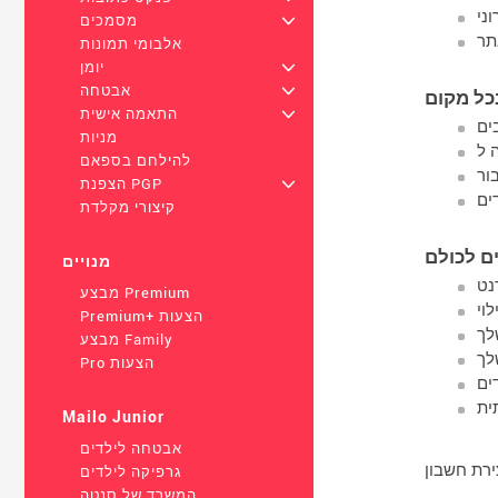
ני
+
מסמכים
תר
אלבומי תמונות
+
יומן
+
אבטחה
כל מקום
+
התאמה אישית
ים
מניות
להילחם בספאם
+
הצפנת PGP
ים
קיצורי מקלדת
ם לכולם
מנויים
נט
מבצע Premium
Premium+ הצעות
מבצע Family
לך
Pro הצעות
ים
ית
Mailo Junior
אבטחה לילדים
גרפיקה לילדים
המשרד של סנטה