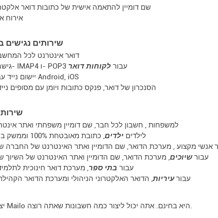
שם דומיין
להתאמה אישית של כתובות דואר אלקטרו
אירוח א
שירותים נגישים ב
דואר אינטרנט
לכל המחשב
גישה ל- IMAP4 ו- POP3 עבור
לקוחות דואר
עבור Android, iOS
יישום נייד
הסנכרון
של דואר, פנקס כתובות ויומן עם מסופים נייד
שירותי
למשפחות
, חשבון לכל חבר, שם דומיין משפחתי ואתר אינטר
לילדים
ילדים
, כתובת מאובטחת 100% וממשק בילוי
 אנשי מקצוע
עבור
שיוכים
, מערכת הדואר, שם הדומיין ואתר האינטרנט של השיוך ש
עבור
בתי ספר
, מערכת דואר חינוכית לתלמיד
עבור
עיריות
, הדואר האלקטרוני הניהולי ומערכת הדואר הקהילת
יצירת חשבון Mailo היא בחינם. אתה יכול ליצור כמה חשבונות שאתה רוצה.