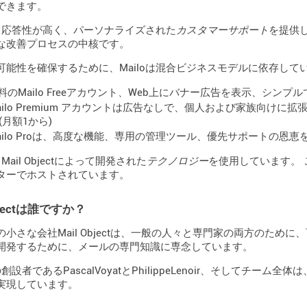
できます。
oは、応答性が高く、パーソナライズされた
カスタマーサポート
を提供
な改善プロセスの中核です。
可能性を確保するために、Mailoは混合ビジネスモデルに依存して
料のMailo Freeアカウント、Web上にバナー広告を表示、シン
ailo Premium アカウントは広告なしで、個人および家族向け
(月額1から)
ailo Proは、高度な機能、専用の管理ツール、優先サポートの
、Mail Objectによって開発された
テクノロジー
を使用しています。 
ターでホストされています。
Objectは誰ですか？
の小さな会社Mail Objectは、一般の人々と専門家の両方のた
開発するために、メールの専門知識に専念しています。
創設者であるPascalVoyatとPhilippeLenoir、そしてチ
実現しています。