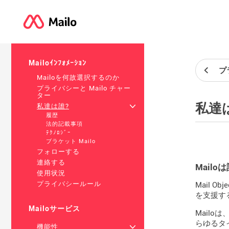
Mailoｲﾝﾌｫﾒｰｼｮﾝ
プ
Mailoを何故選択するのか
プライバシーと Mailo チャー
ター
私達
私達は誰?
+
履歴
法的記載事項
ﾃｸﾉﾛｼﾞｰ
ブラケット Mailo
フォローする
連絡する
Mail
使用状況
プライバシールール
Mail 
を支援す
Mailoサービス
Mail
らゆるタ
機能性
+