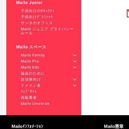
Mailo Junior
子供向けのｾｷｭﾘﾃｨ
子供向けｸﾞﾗﾌｨｯｸ
サンタのオフィス
Mailo ジュニア プライバシー
ルール
Mailo スペース
Mailo Family
+
Mailo Pro
+
Mailo Edu
+
協会のために
自治体向け
+
ドメイン名
+
ｳｪﾌﾞｻｲﾄ
再販業者
Mailo Universe
詳しくは
役立つリンク
Mailoｲﾝﾌｫﾒｰｼｮﾝ
Mailo憲章