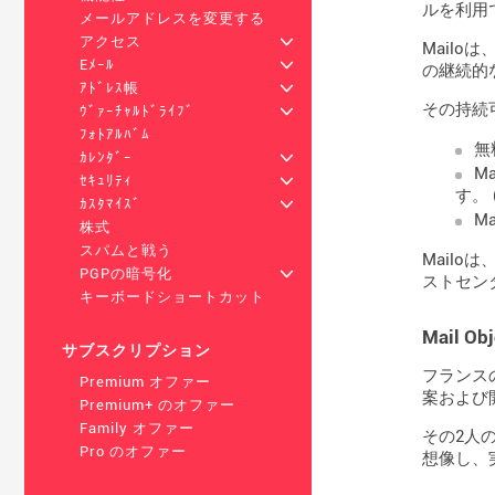
ルを利用
メールアドレスを変更する
アクセス
+
Mail
Eﾒｰﾙ
+
の継続的
ｱﾄﾞﾚｽ帳
+
その持続
ｳﾞｧｰﾁｬﾙﾄﾞﾗｲﾌﾞ
+
ﾌｫﾄｱﾙﾊﾞﾑ
無
ｶﾚﾝﾀﾞｰ
+
M
ｾｷｭﾘﾃｨ
+
す。 
ｶｽﾀﾏｲｽﾞ
+
M
株式
スパムと戦う
Mailoは
PGPの暗号化
+
ストセン
キーボードショートカット
Mail 
サブスクリプション
フランス
Premium オファー
案および
Premium+ のオファー
Family オファー
その2人の
Pro のオファー
想像し、