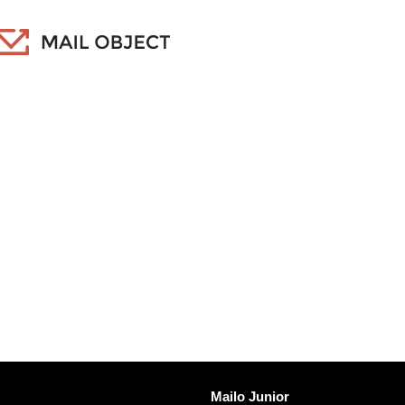
Mailoを発見する
Mailo Junior