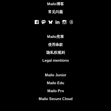
Mailo博客
常见问题
社交网络
Facebook
Mastodon
Bluesky
LinkedIn
Instagram
Threads
有用的链接
Mailo宪章
使用条款
隐私权规则
Legal mentions
发现Mailo
Mailo Junior
Mailo Edu
Mailo Pro
Mailo Secure Cloud