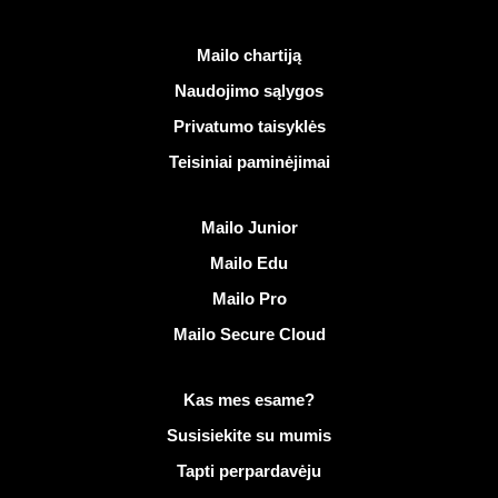
Naudingos nuorodos
Mailo chartiją
Naudojimo sąlygos
Privatumo taisyklės
Teisiniai paminėjimai
Atrasti Mailo
Mailo Junior
Mailo Edu
Mailo Pro
Mailo Secure Cloud
Daugiau informacijos apie Mailo
Kas mes esame?
Susisiekite su mumis
Tapti perpardavėju