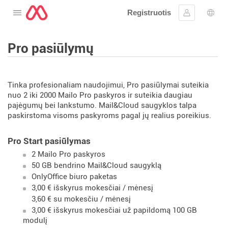
Registruotis
Atidarykite meniu
Prisijungti
Kalb
Pro pasiūlymų
Tinka profesionaliam naudojimui, Pro pasiūlymai suteikia
nuo 2 iki 2000 Mailo Pro paskyros ir suteikia daugiau
pajėgumų bei lankstumo. Mail&Cloud saugyklos talpa
paskirstoma visoms paskyroms pagal jų realius poreikius.
Pro Start pasiūlymas
2 Mailo Pro paskyros
50 GB bendrino Mail&Cloud saugyklą
OnlyOffice biuro paketas
3,00 € išskyrus mokesčiai / mėnesį
3,60 € su mokesčiu / mėnesį
3,00 € išskyrus mokesčiai už papildomą 100 GB
modulį