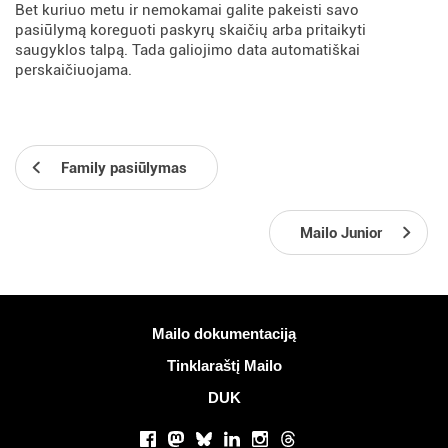
Bet kuriuo metu ir nemokamai galite pakeisti savo
pasiūlymą koreguoti paskyrų skaičių arba pritaikyti
saugyklos talpą. Tada galiojimo data automatiškai
perskaičiuojama.
Family pasiūlymas
Mailo Junior
Daugiau informacijos
Mailo dokumentaciją
Tinklaraštį Mailo
DUK
Socialiniai tinklai
Facebook
Mastodon
Bluesky
LinkedIn
Instagram
Threads