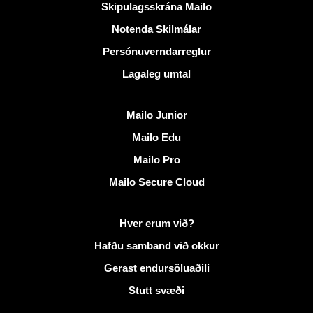
Gagnlegir krækjur
Skipulagsskrána Mailo
Notenda Skilmálar
Persónuverndarreglur
Lagaleg umtal
Uppgötva Mailo
Mailo Junior
Mailo Edu
Mailo Pro
Mailo Secure Cloud
Frekari upplýsingar á Mailo
Hver erum við?
Hafðu samband við okkur
Gerast endursöluaðili
Stutt svæði