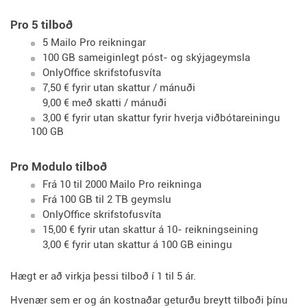
Pro 5 tilboð
5 Mailo Pro reikningar
100 GB sameiginlegt póst- og skýjageymsla
OnlyOffice skrifstofusvíta
7,50 € fyrir utan skattur / mánuði
9,00 € með skatti / mánuði
3,00 € fyrir utan skattur fyrir hverja viðbótareiningu
100 GB
Pro Modulo tilboð
Frá 10 til 2000 Mailo Pro reikninga
Frá 100 GB til 2 TB geymslu
OnlyOffice skrifstofusvíta
15,00 € fyrir utan skattur á 10- reikningseining
3,00 € fyrir utan skattur á 100 GB einingu
Hægt er að virkja þessi tilboð í 1 til 5 ár.
Hvenær sem er og án kostnaðar geturðu breytt tilboði þínu