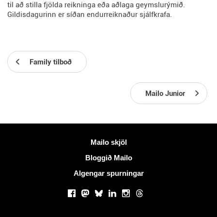
til að stilla fjölda reikninga eða aðlaga geymslurýmið.
Gildisdagurinn er síðan endurreiknaður sjálfkrafa.
Family tilboð
Mailo Junior
Meiri upplýsingar
Mailo skjöl
Bloggið Mailo
Algengar spurningar
Samfélagsmiðlar
Facebook
Mastodon
Bluesky
LinkedIn
Instagram
Threads