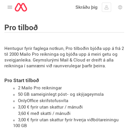
Skráðu þig
Opna valmyndina
Skráðu þig 
Tung
Pro tilboð
Hentugur fyrir faglega notkun, Pro tilboðin bjóða upp á frá 2
til 2000 Mailo Pro reikninga og bjóða upp á meiri getu og
sveigjanleika. Geymslurými Mail & Cloud er dreift á alla
reikninga í samræmi við raunverulegar þarfir þeirra.
Pro Start tilboð
2 Mailo Pro reikningar
50 GB sameiginlegt póst- og skýjageymsla
OnlyOffice skrifstofusvíta
3,00 € fyrir utan skattur / mánuði
3,60 € með skatti / mánuði
3,00 € fyrir utan skattur fyrir hverja viðbótareiningu
100 GB