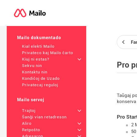
Mailo dokumentado
Fa
Kial elekti Mailo
Privateco kaj Mailo ĉarto
Kiuj ni estas?
+
Pro p
Sekvu nin
Kontaktu nin
Kondiĉoj de Uzado
Privatecaj reguloj
Taŭgaj po
Mailo servoj
konserva 
Trajtoj
+
Pro Star
Ŝanĝi vian retadreson
Aliro
+
2 
Retpoŝto
+
50
Adresaron
+