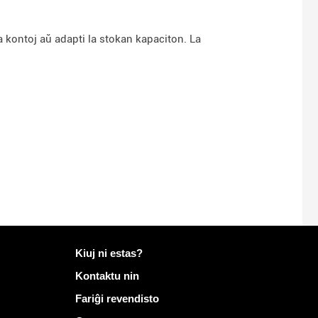
a kontoj aŭ adapti la stokan kapaciton. La
Pliaj informoj pri Mailo
Kiuj ni estas?
Kontaktu nin
Fariĝi revendisto