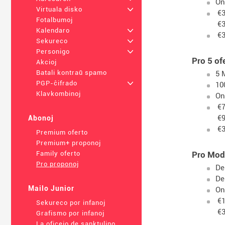
On
Virtuala disko
+
€3
Fotalbumoj
€3
Kalendaro
+
€3
Sekureco
+
Personigo
+
Pro 5 of
Akcioj
Batali kontraŭ spamo
5 
PGP-ĉifrado
+
10
Klavkombinoj
On
€7
€9
Abonoj
€3
Premium oferto
Premium+ proponoj
Pro Mod
Family oferto
Pro proponoj
De
De
Mailo Junior
On
€1
Sekureco por infanoj
€3
Grafismo por infanoj
La oficejo de sanktulino