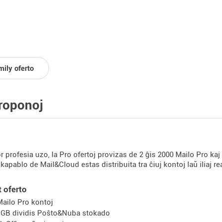
mily oferto
roponoj
r profesia uzo, la Pro ofertoj provizas de 2 ĝis 2000 Mailo Pro kaj 
kapablo de Mail&Cloud estas distribuita tra ĉiuj kontoj laŭ iliaj re
t oferto
Mailo Pro kontoj
 GB dividis Poŝto&Nuba stokado