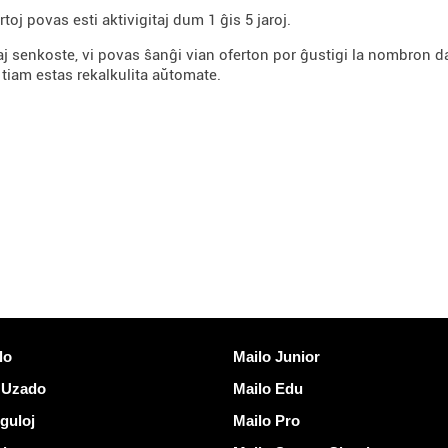
ertoj povas esti aktivigitaj dum 1 ĝis 5 jaroj.
aj senkoste, vi povas ŝanĝi vian oferton por ĝustigi la nombron d
 tiam estas rekalkulita aŭtomate.
Malkovri Mailo
lo
Mailo Junior
 Uzado
Mailo Edu
eguloj
Mailo Pro