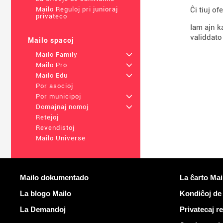
Ĉi tiuj of
Mailo Reguloj pri junioraj
privateco
Iam ajn k
validdato
Mailo spacoj
Mailo Family
+
Mailo Pro
+
Mailo Edu
+
Por asocioj
Por municipoj
+
Domajnaj nomoj
+
Retejoj
Revendistoj
Mailo Universe
Pliaj informoj
Utilaj ligiloj
Mailo dokumentado
La ĉarto Mai
La blogo Mailo
Kondiĉoj de
La Demandoj
Privatecaj r