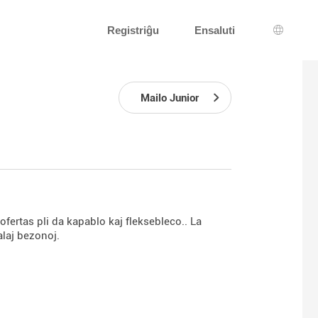
Registriĝu
Ensaluti
Lingva 
Mailo Junior
ofertas pli da kapablo kaj fleksebleco.. La
alaj bezonoj.