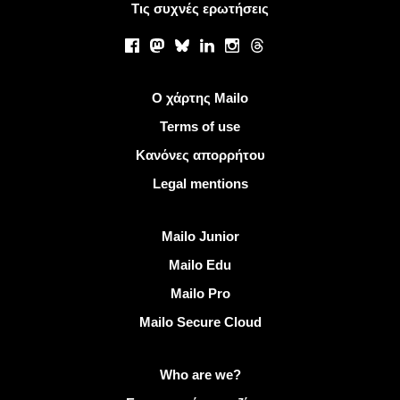
Τις συχνές ερωτήσεις
Κοινωνικά δίκτυα
Facebook
Mastodon
Bluesky
LinkedIn
Instagram
Threads
Χρήσιμοι σύνδεσμοι
Ο χάρτης Mailo
Terms of use
Κανόνες απορρήτου
Legal mentions
Ανακαλύψτε Mailo
Mailo Junior
Mailo Edu
Mailo Pro
Mailo Secure Cloud
Περισσότερες πληροφορίες στο Mailo
Who are we?