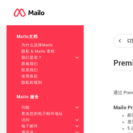
Mailo文档
订
为什么选择Mailo
隐私 & Mailo 章程
我们是谁？
+
Pre
跟着我们
联系我们
使用条款
隐私权规则
通过 Pr
Mailo 服务
Mailo 
功能
+
更改您的电子邮件地址
邮
访问
+
发
电子邮件
+
5
通讯录
+