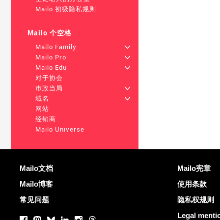
Mailo 初级隐私规则
Mailo 个空格
Mailo Family
+
Mailo Pro
+
Mailo Edu
+
对于协会
市政当局
+
域名
+
网站
经销商
Mailo Universe
更多信息
有用的链接
Mailo文档
Mailo宪章
Mailo博客
使用条款
常见问题
隐私权规则
社交网络
Legal menti
Facebook
Mastodon
Bluesky
LinkedIn
Instagram
Threads