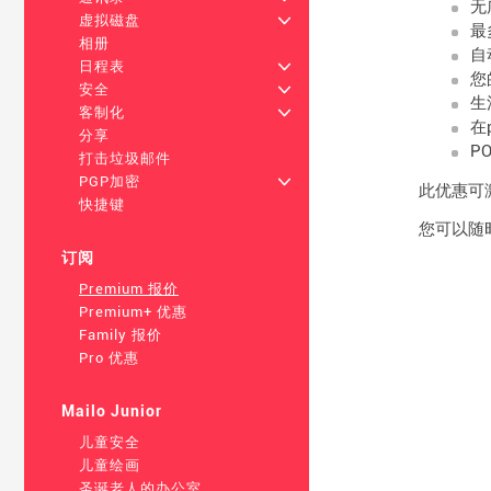
无
虚拟磁盘
+
最
相册
自
日程表
+
您
安全
+
生
客制化
+
在
分享
P
打击垃圾邮件
PGP加密
+
此优惠可激活
快捷键
您可以随时
订阅
Premium 报价
Premium+ 优惠
Family 报价
Pro 优惠
Mailo Junior
儿童安全
儿童绘画
圣诞老人的办公室