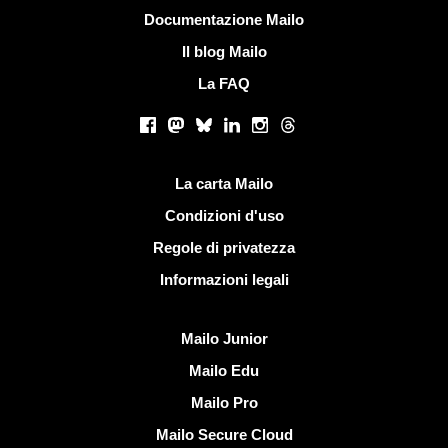
Più informazioni
Documentazione Mailo
Il blog Mailo
La FAQ
Social networks
Facebook
Mastodon
Bluesky
LinkedIn
Instagram
Threads
Link utili
La carta Mailo
Condizioni d'uso
Regole di privatezza
Informazioni legali
Scoprire Mailo
Mailo Junior
Mailo Edu
Mailo Pro
Mailo Secure Cloud