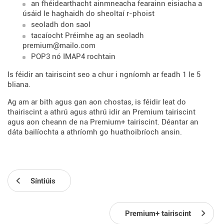
an fhéidearthacht ainmneacha fearainn eisiacha a
úsáid le haghaidh do sheoltaí r-phoist
seoladh don saol
tacaíocht Préimhe ag an seoladh
premium@mailo.com
POP3 nó IMAP4 rochtain
Is féidir an tairiscint seo a chur i ngníomh ar feadh 1 le 5
bliana.
Ag am ar bith agus gan aon chostas, is féidir leat do
thairiscint a athrú agus athrú idir an Premium tairiscint
agus aon cheann de na Premium+ tairiscint. Déantar an
dáta bailíochta a athríomh go huathoibríoch ansin.
Síntiúis
Premium+ tairiscint