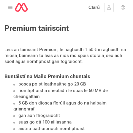
Clarú
Oscail an roghchlár
Sínigh iste
Rogh
Premium tairiscint
Leis an tairiscint Premium, le haghaidh 1.50 € in aghaidh na
míosa, baineann tú leas as níos mó spáis stórála, seoladh
saoil agus ríomhphost gan fógraíocht.
Buntáistí na Mailo Premium chuntais
bosca poist leathnaithe go 20 GB
ríomhphoist a sheoladh le suas le 50 MB de
cheangaltáin
5 GB don diosca fíorúil agus do na halbaim
grianghraf
gan aon fhógraíocht
suas go dtí 100 ailiasanna
aistriú uathoibríoch ríomhphoist