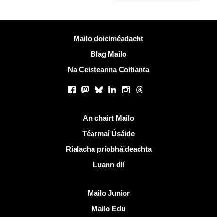
Tuilleadh eolais
Mailo doiciméadacht
Blag Mailo
Na Ceisteanna Coitianta
Líonraí sóisialta
Facebook
Mastodon
Bluesky
LinkedIn
Instagram
Threads
Naisc úsáideacha
An chairt Mailo
Téarmaí Úsáide
Rialacha príobháideachta
Luann dlí
Faigh amach Mailo
Mailo Junior
Mailo Edu