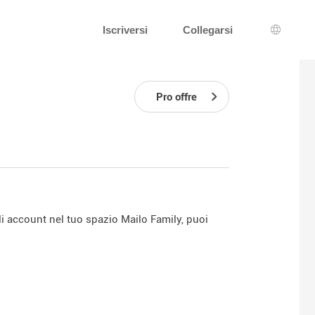
Iscriversi
Collegarsi
Scelta d
Pro offre
li account nel tuo spazio Mailo Family, puoi