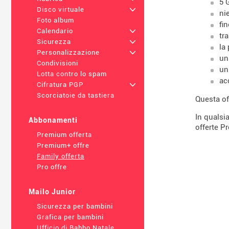
5 
Disco virtuale
+
ni
Foto album
fi
Calendario
+
tr
Sicurezza
+
la
Personalizzazione
+
un
Condivisioni
un
Lotta contro lo spam
ac
Cifratura PGP
+
Scorciatoie da tastiera
Questa of
In qualsi
Abbonamenti
offerte P
Premium offerta
Premium+ offre
Family offerta
Pro offre
Mailo Junior
Sicurezza per bambini
Grafica per bambini
Ufficio di Babbo Natale