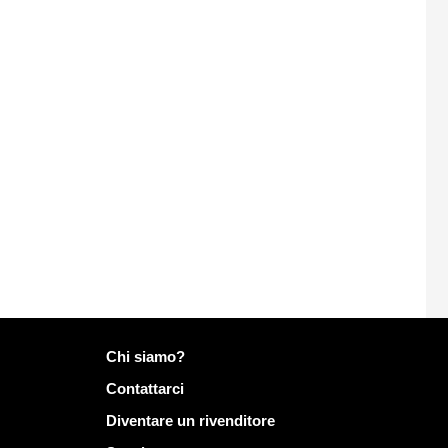
Più informazioni su Mailo
Chi siamo?
Contattarci
Diventare un rivenditore