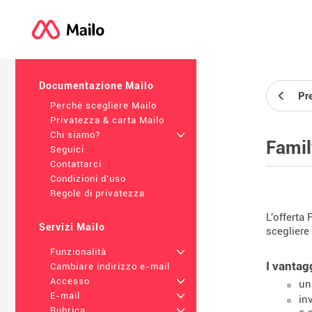
Documentazione Mailo
Pr
Perchè scegliere Mailo
Privatezza & carta Mailo
Chi siamo?
+
Famil
Seguici
Contattarci
Condizioni d'uso
Regole di privatezza
L'offerta
Servizi Mailo
scegliere
Funzionalità
+
I vantag
Cambiare indirizzo e-mail
Accesso
+
un
E-mail
+
in
Rubrica
+