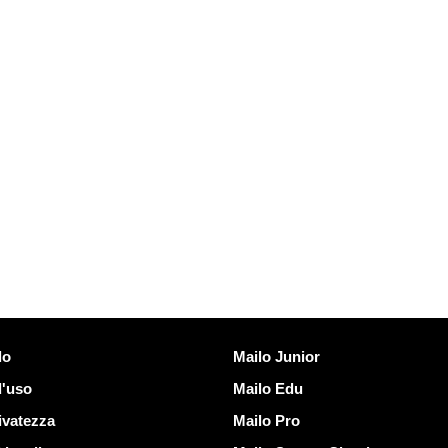
Scoprire Mailo
lo
Mailo Junior
d'uso
Mailo Edu
ivatezza
Mailo Pro